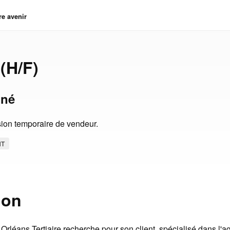
re avenir
(H/F)
gné
ion temporaire de vendeur.
NT
ion
Orléans Tertiaire recherche pour son client, spécialisé dans l'a