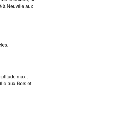
é à Neuville aux
cles.
mplitude max :
lle-aux-Bois et