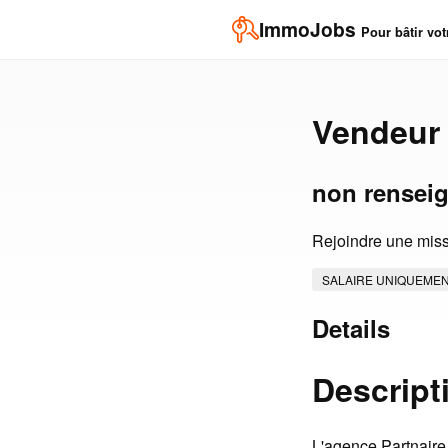
ImmoJobs
Pour bâtir vot
Vendeur 
non rensei
Rejoindre une miss
SALAIRE UNIQUEME
Details
Descript
L'agence Partnaire 