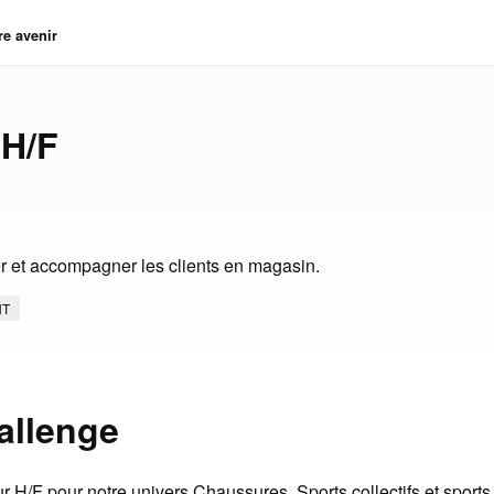
re avenir
 H/F
ler et accompagner les clients en magasin.
NT
allenge
 H/F pour notre univers Chaussures, Sports collectifs et sports 