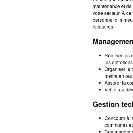
maintenance et de s
votre secteur. À ce
personnel d'immeubl
locataires.
Management
Réaliser les r
les entretien
Organiser le t
mettre en œu
Assurer la co
Veiller au dé
Gestion tec
Concourir à l
communes et 
Commander et 