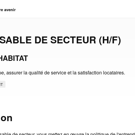
re avenir
ABLE DE SECTEUR (H/F)
HABITAT
, assurer la qualité de service et la satisfaction locataires.
NT
ion
able de secteur, vous mettez en œuvre la politique de l'entrepr