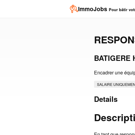
ImmoJobs
Pour bâtir vot
RESPONS
BATIGERE 
Encadrer une équipe
SALAIRE UNIQUEME
Details
Descript
En tant que respons