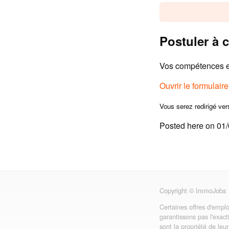
Postuler à c
Vos compétences et
Ouvrir le formulair
Vous serez redirigé ver
Posted here on 01
Copyright © ImmoJobs
Certaines offres d'emplo
garantissons pas l'exact
sont la propriété de leu