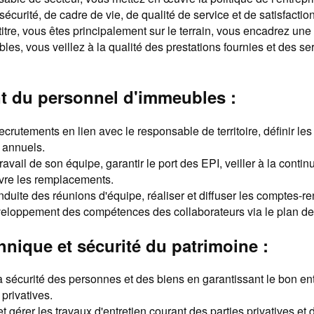
écurité, de cadre de vie, de qualité de service et de satisfaction
 titre, vous êtes principalement sur le terrain, vous encadrez un
es, vous veillez à la qualité des prestations fournies et des s
 du personnel d'immeubles :
ecrutements en lien avec le responsable de territoire, définir les 
s annuels.
ravail de son équipe, garantir le port des EPI, veiller à la contin
vre les remplacements.
nduite des réunions d'équipe, réaliser et diffuser les comptes-r
veloppement des compétences des collaborateurs via le plan de
hnique et sécurité du patrimoine :
a sécurité des personnes et des biens en garantissant le bon ent
privatives.
gérer les travaux d'entretien courant des parties privatives et 