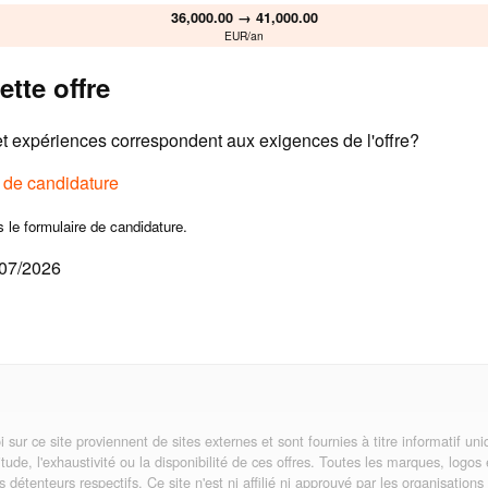
36,000.00 → 41,000.00
EUR/an
ette offre
 expériences correspondent aux exigences de l'offre?
e de candidature
s le formulaire de candidature.
/07/2026
i sur ce site proviennent de sites externes et sont fournies à titre informatif 
itude, l'exhaustivité ou la disponibilité de ces offres. Toutes les marques, logos
rs détenteurs respectifs. Ce site n'est ni affilié ni approuvé par les organisatio