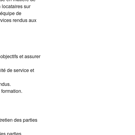
 locataires sur
e équipe de
ervices rendus aux
objectifs et assurer
uité de service et
endus.
 formation.
retien des parties
des parties