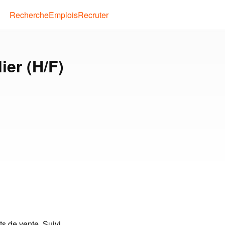
Recherche
Emplois
Recruter
ier (H/F)
s de vente. Suivi