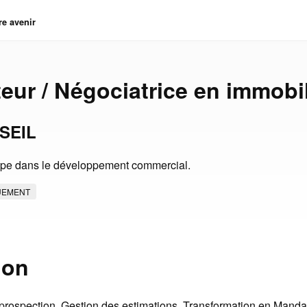
re avenir
eur / Négociatrice en immobil
SEIL
ipe dans le développement commercial.
UEMENT
ion
 prospection. Gestion des estimations. Transformation en Mandat