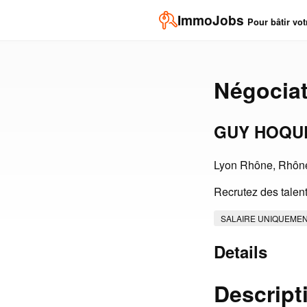
ImmoJobs
Pour bâtir vot
Négociat
GUY HOQU
Lyon Rhône, Rhône
Recrutez des talent
SALAIRE UNIQUEME
Details
Descript