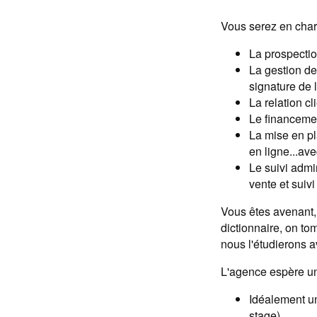
Vous serez en char
La prospectio
La gestion de
signature de 
La relation cl
Le financemen
La mise en pl
en ligne...ave
Le suivi admi
vente et suiv
Vous êtes avenant,
dictionnaire, on t
nous l'étudierons a
L'agence espère un
Idéalement un
stage)