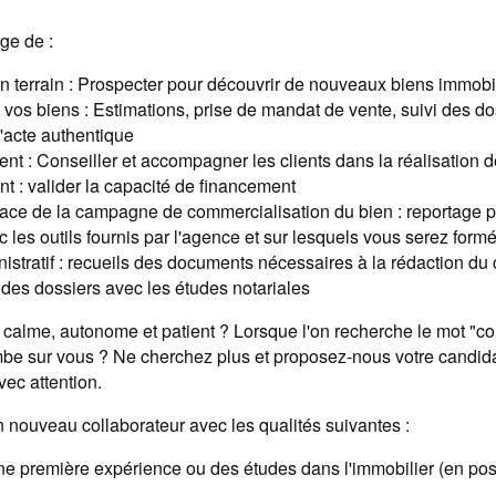
ge de :
n terrain : Prospecter pour découvrir de nouveaux biens immobi
 vos biens : Estimations, prise de mandat de vente, suivi des do
l'acte authentique
ient : Conseiller et accompagner les clients dans la réalisation d
t : valider la capacité de financement
ace de la campagne de commercialisation du bien : reportage p
c les outils fournis par l'agence et sur lesquels vous serez formé
nistratif : recueils des documents nécessaires à la rédaction d
i des dossiers avec les études notariales
 calme, autonome et patient ? Lorsque l'on recherche le mot "co
ombe sur vous ? Ne cherchez plus et proposez-nous votre candida
vec attention.
 nouveau collaborateur avec les qualités suivantes :
e première expérience ou des études dans l'immobilier (en pos