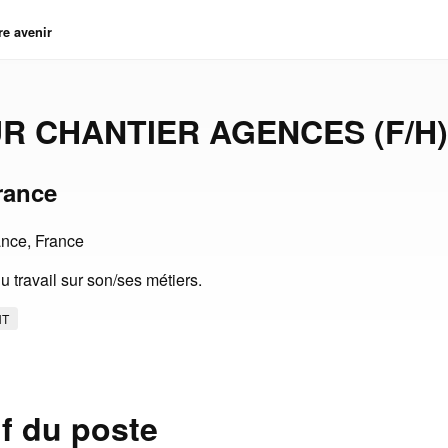
re avenir
R CHANTIER AGENCES (F/H)
rance
ance, France
u travail sur son/ses métiers.
NT
if du poste