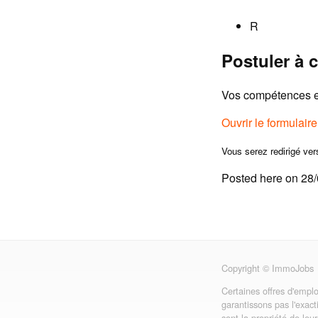
R
Postuler à c
Vos compétences et
Ouvrir le formulair
Vous serez redirigé ver
Posted here on 28
Copyright © ImmoJobs
Certaines offres d'emplo
garantissons pas l'exact
sont la propriété de leu