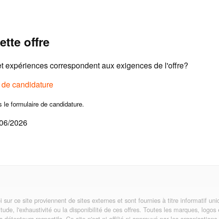
ette offre
 expériences correspondent aux exigences de l'offre?
e de candidature
s le formulaire de candidature.
/06/2026
i sur ce site proviennent de sites externes et sont fournies à titre informatif 
itude, l'exhaustivité ou la disponibilité de ces offres. Toutes les marques, logos
rs détenteurs respectifs. Ce site n'est ni affilié ni approuvé par les organisatio