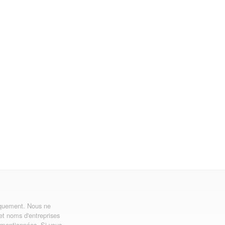
uniquement. Nous ne
 et noms d'entreprises
ns mentionnées. Si vous