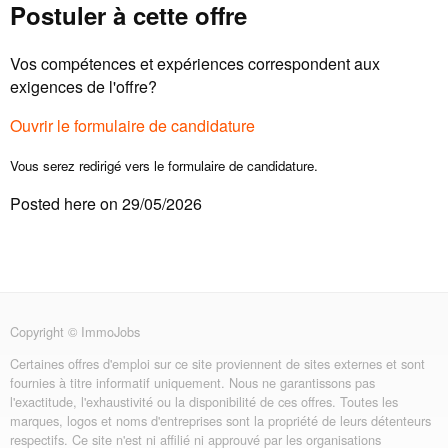
Postuler à cette offre
Vos compétences et expériences correspondent aux
exigences de l'offre?
Ouvrir le formulaire de candidature
Vous serez redirigé vers le formulaire de candidature.
Posted here on 29/05/2026
Copyright © ImmoJobs
Certaines offres d'emploi sur ce site proviennent de sites externes et sont
fournies à titre informatif uniquement. Nous ne garantissons pas
l'exactitude, l'exhaustivité ou la disponibilité de ces offres. Toutes les
marques, logos et noms d'entreprises sont la propriété de leurs détenteurs
respectifs. Ce site n'est ni affilié ni approuvé par les organisations