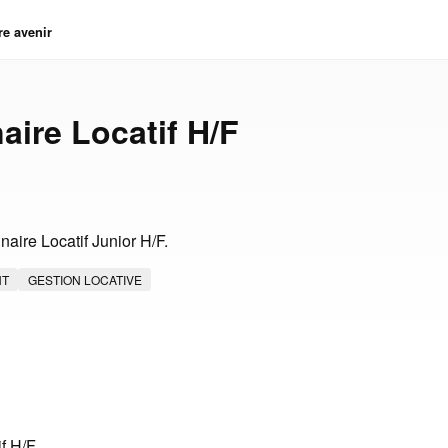
re avenir
aire Locatif H/F
aire Locatif Junior H/F.
NT
GESTION LOCATIVE
if H/F