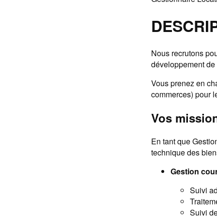
DESCRI
Nous recrutons pour
développement de s
Vous prenez en char
commerces) pour le
Vos missio
En tant que Gestion
technique des biens
Gestion cour
Suivi ad
Traitem
Suivi de