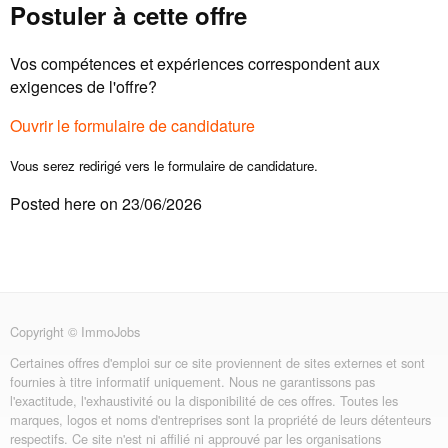
Postuler à cette offre
Vos compétences et expériences correspondent aux
exigences de l'offre?
Ouvrir le formulaire de candidature
Vous serez redirigé vers le formulaire de candidature.
Posted here on 23/06/2026
Copyright © ImmoJobs
Certaines offres d'emploi sur ce site proviennent de sites externes et sont
fournies à titre informatif uniquement. Nous ne garantissons pas
l'exactitude, l'exhaustivité ou la disponibilité de ces offres. Toutes les
marques, logos et noms d'entreprises sont la propriété de leurs détenteurs
respectifs. Ce site n'est ni affilié ni approuvé par les organisations