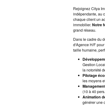
Rejoignez Citya Imm
indépendante, au c
chaque client un a
immobilier.
Notre f
grand réseau.
Dans le cadre du d
d'Agence H/F pour pi
taille humaine, perf
Développeme
Gestion Locat
la notoriété d
Pilotage éc
les moyens e
Management 
(10 à 40 pers
Animation de
générer une cr