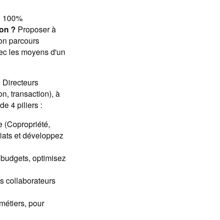
s, 100%
on ?
Proposer à
on parcours
ec les moyens d'un
 Directeurs
on, transaction), à
e 4 piliers :
e (Copropriété,
riats et développez
s budgets, optimisez
os collaborateurs
métiers, pour