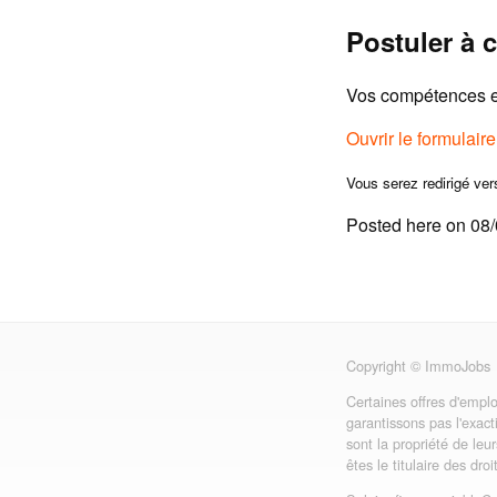
Postuler à c
Vos compétences et
Ouvrir le formulair
Vous serez redirigé ver
Posted here on 08
Copyright © ImmoJobs
Certaines offres d'emplo
garantissons pas l'exact
sont la propriété de leu
êtes le titulaire des dro