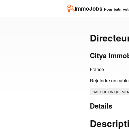
ImmoJobs
Pour bâtir vot
Directeu
Citya Immob
France
Rejoindre un cabine
SALAIRE UNIQUEME
Details
Descript