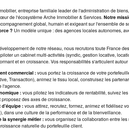
obilier, entreprise familiale leader de l'administration de bien
œur de l'écosystème Arche Immobilier & Services.
Notre missi
ccompagnement global, humain et exigeant sur l'ensemble de s
orce ?
Un modèle unique : des agences locales autonomes, av
éveloppement de notre réseau, nous recrutons toute France des
loter un cabinet multi-activités (syndic, gestion locative, locati
ormant et en croissance. Vos responsabilités s'articulent autour d
nt commercial :
vous portez la croissance de votre portefeuill
ive, Transaction), animez le tissu local, construisez les partena
e l'agence.
onomique :
vous pilotez les indicateurs de rentabilité, suivez le
t proposez des axes de croissance.
d'équipe :
vous attirez, recrutez, formez, animez et fidélisez v
.), dans une culture de la performance et de la bienveillance.
 la synergie métier :
vous organisez la collaboration entre les 
oissance naturelle du portefeuille client.