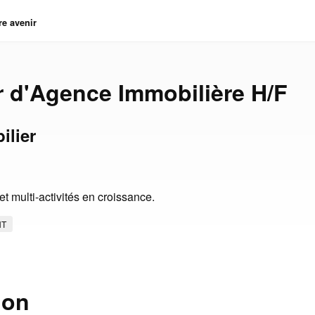
re avenir
r d'Agence Immobilière H/F
ilier
t multi-activités en croissance.
NT
ion