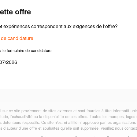
ette offre
 expériences correspondent aux exigences de l'offre?
e de candidature
s le formulaire de candidature.
/07/2026
i sur ce site proviennent de sites externes et sont fournies à titre informatif 
itude, l'exhaustivité ou la disponibilité de ces offres. Toutes les marques, logos
rs détenteurs respectifs. Ce site n'est ni affilié ni approuvé par les organisatio
its d’auteur d’une offre et souhaitez qu’elle soit supprimée, veuillez nous contact