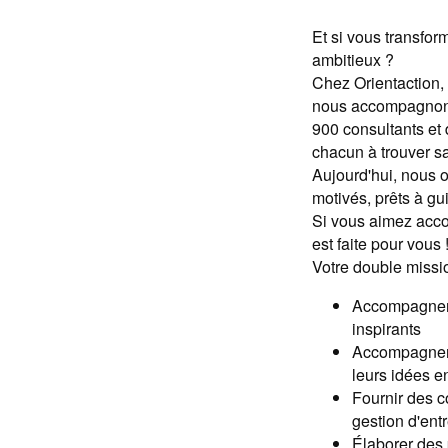
Et si vous transfor
ambitieux ?
Chez Orientaction,
nous accompagnons 
900 consultants et
chacun à trouver sa
Aujourd'hui, nous o
motivés, prêts à gui
Si vous aimez accom
est faite pour vous 
Votre double missio
Accompagner l
inspirants
Accompagner i
leurs idées e
Fournir des co
gestion d'ent
Élaborer des 