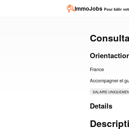
ImmoJobs
Pour bâtir vot
Consulta
Orientactio
France
Accompagner et gui
SALAIRE UNIQUEME
Details
Descript