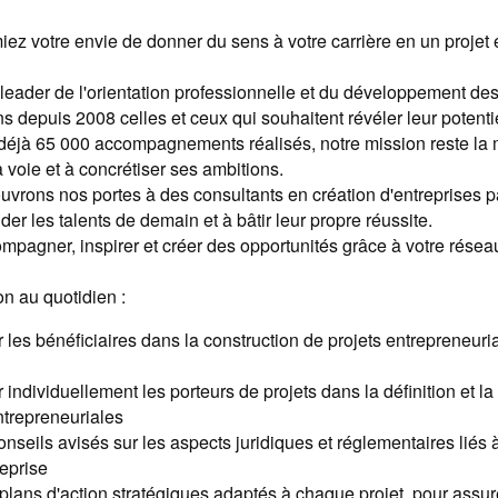
miez votre envie de donner du sens à votre carrière en un projet 
 leader de l'orientation professionnelle et du développement d
depuis 2008 celles et ceux qui souhaitent révéler leur potenti
 déjà 65 000 accompagnements réalisés, notre mission reste la 
 voie et à concrétiser ses ambitions.
uvrons nos portes à des consultants en création d'entreprises 
der les talents de demain et à bâtir leur propre réussite.
pagner, inspirer et créer des opportunités grâce à votre réseau
!
n au quotidien :
es bénéficiaires dans la construction de projets entrepreneurial
ndividuellement les porteurs de projets dans la définition et la 
ntrepreneuriales
nseils avisés sur les aspects juridiques et réglementaires liés à 
reprise
plans d'action stratégiques adaptés à chaque projet, pour assu