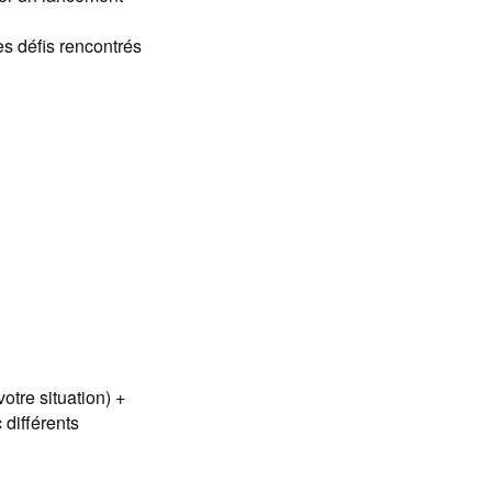
es défis rencontrés
otre situation) +
 différents