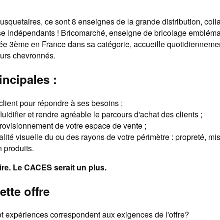
quetaires, ce sont 8 enseignes de la grande distribution, colla
ise indépendants ! Bricomarché, enseigne de bricolage embléma
e 3ème en France dans sa catégorie, accueille quotidienneme
eurs chevronnés.
incipales :
 client pour répondre à ses besoins ;
luidifier et rendre agréable le parcours d'achat des clients ;
provisionnement de votre espace de vente ;
alité visuelle du ou des rayons de votre périmètre : propreté, mi
n produits.
ire. Le CACES serait un plus.
ette offre
 expériences correspondent aux exigences de l'offre?