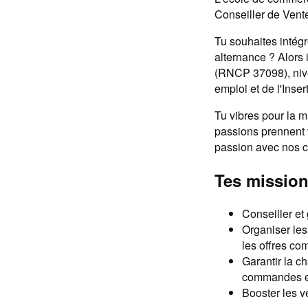
Conseiller de Vent
Tu souhaites intég
alternance ? Alors 
(RNCP 37098), nive
emploi et de l'Inse
Tu vibres pour la m
passions prennent v
passion avec nos cl
Tes missio
Conseiller et 
Organiser les
les offres c
Garantir la ch
commandes en
Booster les v