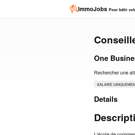
ImmoJobs
Pour bâtir vot
Conseill
One Busine
Rechercher une alte
SALAIRE UNIQUEME
Details
Descript
L'école de commerc