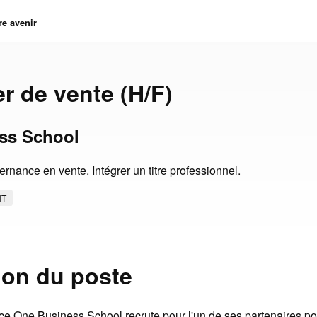
re avenir
er de vente (H/F)
ss School
rnance en vente. Intégrer un titre professionnel.
NT
ion du poste
e One Business School recrute pour l'un de ses partenaires po