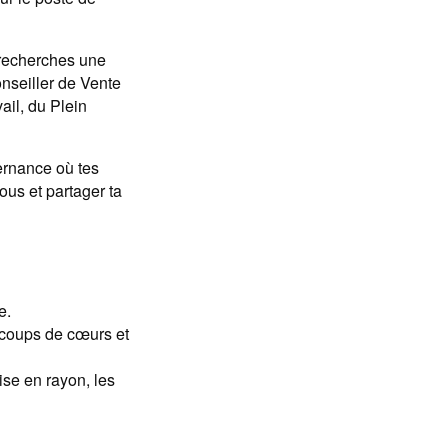
 recherches une
onseiller de Vente
ail, du Plein
ternance où tes
ous et partager ta
e.
s coups de cœurs et
mise en rayon, les