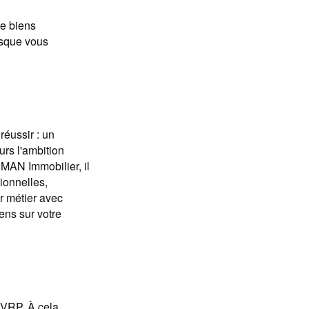
e biens
orsque vous
réussir : un
urs l'ambition
UMAN Immobilier, il
ionnelles,
ur métier avec
ens sur votre
 VRP. À cela