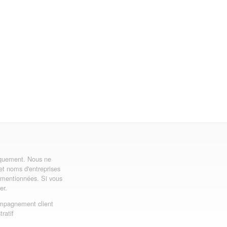
uniquement. Nous ne
 et noms d'entreprises
ns mentionnées. Si vous
er.
mpagnement client
ratif