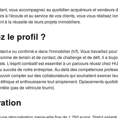
tant, vous accompagnez au quotidien acquéreurs et vendeurs d
rs à l'écoute et au service de vos clients, vous vous réalisez l
nt à la réussite de leurs projets immobiliers.
 le profil ?
nt.e ou confirmé.e dans l'immobilier (h/f). Vous travaillez pour 
omme de terrain et de contact, de challenge et de défi, il a toujo
tats. L'esprit combatif est essentiel à un parcours réussi chez H
 du succès de notre entreprise. Au-delà des compétences profess
pouvoir compter sur des collaborateurs qui souhaitent exercer le
 éthique et enthousiasme tout simplement. Dplacements quotidi
ntèle (pas de véhicule fourni).
ation
une rémunération mensuelle fixe de 1 750 euros. Statut salarié