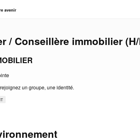
re avenir
r / Conseillère immobilier (H/
OBILIER
ointe
joignez un groupe, une identité.
NT
vironnement