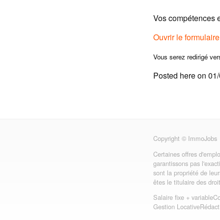
Vos compétences et
Ouvrir le formulair
Vous serez redirigé ver
Posted here on 01
Copyright © ImmoJobs
Certaines offres d'emplo
garantissons pas l'exact
sont la propriété de leu
êtes le titulaire des dro
Salaire fixe + variable
Co
Gestion Locative
Rédact