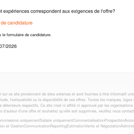
 expériences correspondent aux exigences de l'offre?
e de candidature
s le formulaire de candidature.
/07/2026
i sur ce site proviennent de sites externes et sont fournies à titre informatif 
itude, l'exhaustivité ou la disponibilité de ces offres. Toutes les marques, logos
rs détenteurs respectifs. Ce site n'est ni affilié ni approuvé par les organisatio
its d’auteur d’une offre et souhaitez qu’elle soit supprimée, veuillez nous contact
mmissions uniquement
Salaire uniquement
Commercialisation
Prospection
Acco
ion et Gestion
Communication
Reporting
Estimation
Vente et Négociation
Administ