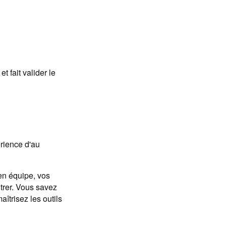
t fait valider le
rience d'au
en équipe, vos
trer. Vous savez
îtrisez les outils