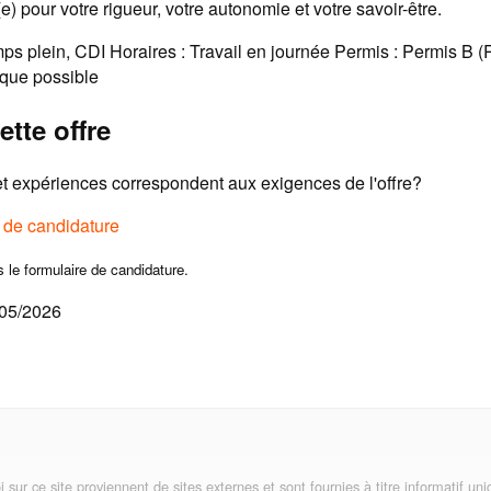
) pour votre rigueur, votre autonomie et votre savoir-être.
ps plein, CDI Horaires : Travail en journée Permis : Permis B 
 que possible
ette offre
 expériences correspondent aux exigences de l'offre?
e de candidature
s le formulaire de candidature.
/05/2026
i sur ce site proviennent de sites externes et sont fournies à titre informatif 