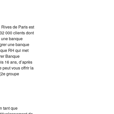
 Rives de Paris est
32 000 clients dont
 à une banque
tégrer une banque
tique RH qui met
grer Banque
is 16 ans, d’après
peut vous offrir la
(2e groupe
n tant que
au développement de