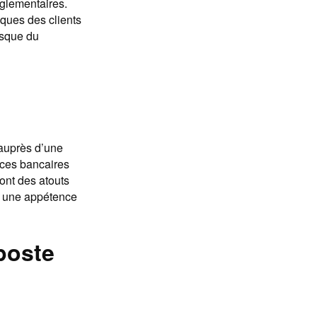
glementaires.
diques des clients
isque du
 auprès d’une
ices bancaires
sont des atouts
ez une appétence
poste