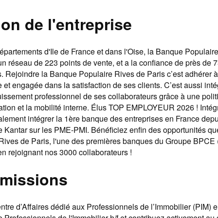
on de l'entreprise
épartements d'Ile de France et dans l'Oise, la Banque Populaire
un réseau de 223 points de vente, et a la confiance de près de 7
s. Rejoindre la Banque Populaire Rives de Paris c’est adhérer
 et engagée dans la satisfaction de ses clients. C’est aussi in
ouissement professionnel de ses collaborateurs grâce à une poli
rmation et la mobilité interne. Élus TOP EMPLOYEUR 2026 ! Inté
galement intégrer la 1ère banque des entreprises en France depu
e Kantar sur les PME-PMI. Bénéficiez enfin des opportunités que 
Rives de Paris, l'une des premières banques du Groupe BPCE 
en rejoignant nos 3000 collaborateurs !
 missions
tre d’Affaires dédié aux Professionnels de l’Immobilier (PIM) e
e Professionnels de l'Immobilier h/f et contribuez activement 