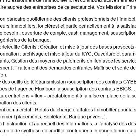
aire auprès des entreprises de ce secteur clé. Vos Missions Prin
tion bancaire quotidienne des clients professionnels de l’immob
urs immobiliers, foncières) et participer activement à la satisfa
e besoin : ouverture de compte, cash management, souscription 
génieries de la banque.
rtefeuille Clients : Création et mise à jour des bases prospects e
ormation : archivage et mise à jour du KYC, Ouverture et para
nts, Gestion des moyens de paiements en lien avec les service
ent : Traitement des demandes entrantes Maîtrise et vente des
ion.
 des outils de télétransmission (souscription des contrats CYBE
pes de l’agence Flux pour la souscription des contrats EBICS, 
 aux entretiens « flux » préalablement à la mise en place de la s
ivation des clients.
 commercial : Relais du chargé d’affaires Immobilier pour la 
amment placements, Sociétariat, Banque privée...).
à l’instruction et au recueil des informations, à l’analyse des dos
la note de synthèse de crédit et contribuer à la bonne tenue du p