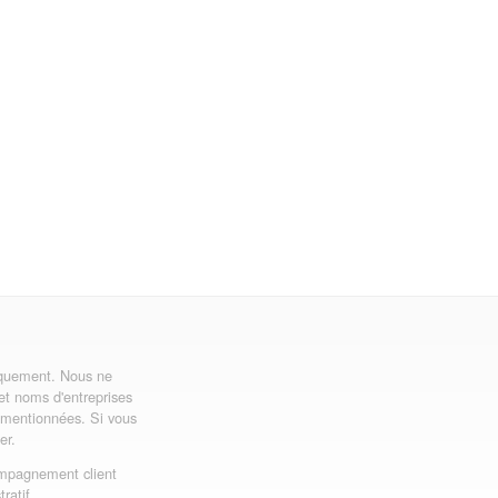
uniquement. Nous ne
 et noms d'entreprises
ns mentionnées. Si vous
er.
mpagnement client
ratif