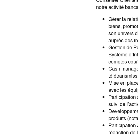
notre activité banc
Gérer la rela
biens, promote
son univers d
auprès des in
Gestion de Po
Système d’Inf
comptes coura
Cash managem
télétransmiss
Mise en place
avec les équi
Participation
suivi de l’act
Développement
produits (not
Participation 
rédaction de 