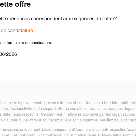
ette offre
 expériences correspondent aux exigences de l'offre?
e de candidature
s le formulaire de candidature.
/06/2026
i sur ce site proviennent de sites externes et sont fournies à titre informatif 
itude, l'exhaustivité ou la disponibilité de ces offres. Toutes les marques, logos
rs détenteurs respectifs. Ce site n'est ni affilié ni approuvé par les organisatio
its d’auteur d’une offre et souhaitez qu’elle soit supprimée, veuillez nous contact
mmissions uniquement
Salaire uniquement
Commercialisation
Prospection
Acco
ion et Gestion
Communication
Reporting
Estimation
Vente et Négociation
Administ