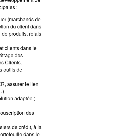
cipales :
ilier (marchands de
ction du client dans
de produits, relais
t clients dans le
métrage des
s Clients.
 outils de
R, assurer le lien
…)
olution adaptée ;
souscription des
siers de crédit, à la
ortefeuille dans le