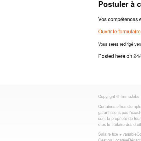
Postuler à c
Vos compétences et
Ouvrir le formulair
Vous serez redirigé ver
Posted here on 24
Copyright © ImmoJobs
Certaines offres d'emplo
garantissons pas l'exact
sont la propriété de leu
êtes le titulaire des dro
Salaire fixe + variable
Co
Gestion Locative
Rédact