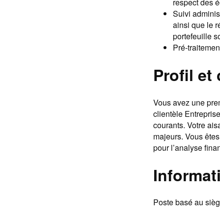
respect des 
Suivi administ
ainsi que le 
portefeuille s
Pré-traitemen
Profil e
Vous avez une prem
clientèle Entrepri
courants. Votre ais
majeurs. Vous êtes
pour l’analyse finan
Informat
Poste basé au siè