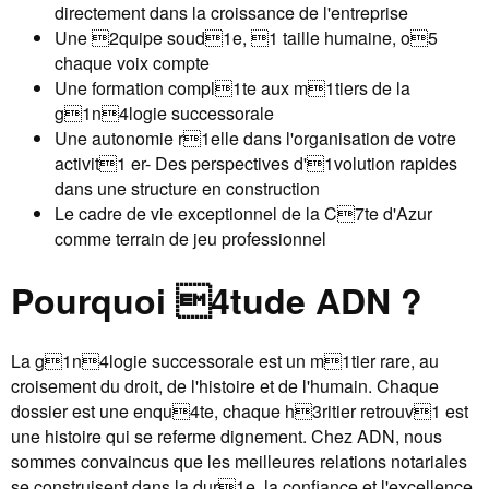
directement dans la croissance de l'entreprise
Une 2quipe soud1e, 1 taille humaine, o5
chaque voix compte
Une formation compl1te aux m1tiers de la
g1n4logie successorale
Une autonomie r1elle dans l'organisation de votre
activit1 er- Des perspectives d'1volution rapides
dans une structure en construction
Le cadre de vie exceptionnel de la C7te d'Azur
comme terrain de jeu professionnel
Pourquoi 4tude ADN ?
La g1n4logie successorale est un m1tier rare, au
croisement du droit, de l'histoire et de l'humain. Chaque
dossier est une enqu4te, chaque h3ritier retrouv1 est
une histoire qui se referme dignement. Chez ADN, nous
sommes convaincus que les meilleures relations notariales
se construisent dans la dur1e, la confiance et l'excellence.