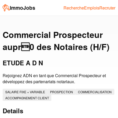
ImmoJobs
Recherche
Emplois
Recruter
Commercial Prospecteur
aupr0 des Notaires (H/F)
ETUDE A D N
Rejoignez ADN en tant que Commercial Prospecteur et
développez des partenariats notariaux.
SALAIRE FIXE + VARIABLE
PROSPECTION
COMMERCIALISATION
ACCOMPAGNEMENT CLIENT
Details