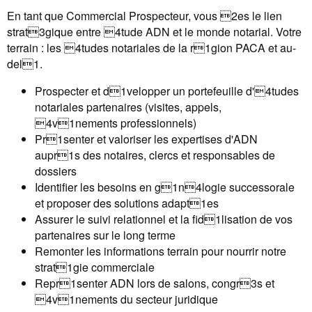
En tant que Commercial Prospecteur, vous 2es le lien
strat3gique entre 4tude ADN et le monde notarial. Votre
terrain : les 4tudes notariales de la r1gion PACA et au-
del1.
Prospecter et d1velopper un portefeuille d'4tudes
notariales partenaires (visites, appels,
4v1nements professionnels)
Pr1senter et valoriser les expertises d'ADN
aupr1s des notaires, clercs et responsables de
dossiers
Identifier les besoins en g1n4logie successorale
et proposer des solutions adapt1es
Assurer le suivi relationnel et la fid1lisation de vos
partenaires sur le long terme
Remonter les informations terrain pour nourrir notre
strat1gie commerciale
Repr1senter ADN lors de salons, congr3s et
4v1nements du secteur juridique