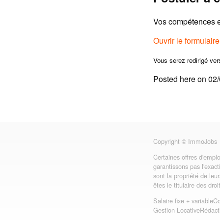
Vos compétences et
Ouvrir le formulair
Vous serez redirigé ver
Posted here on 02
Copyright © ImmoJobs
Certaines offres d'emplo
garantissons pas l'exact
sont la propriété de leu
êtes le titulaire des dro
Salaire fixe + variable
Co
Gestion Locative
Rédact