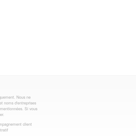
uniquement. Nous ne
 et noms d'entreprises
ns mentionnées. Si vous
er.
mpagnement client
ratif