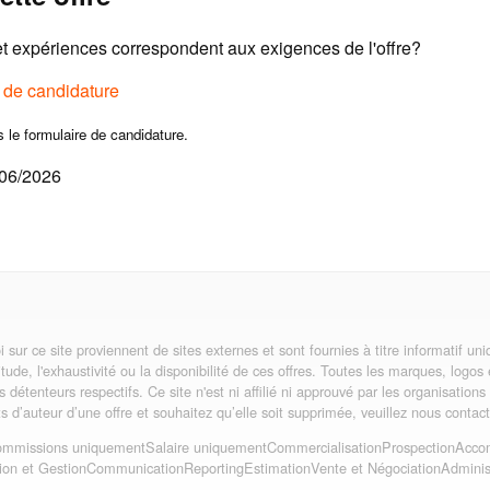
 expériences correspondent aux exigences de l'offre?
e de candidature
s le formulaire de candidature.
/06/2026
i sur ce site proviennent de sites externes et sont fournies à titre informatif 
itude, l'exhaustivité ou la disponibilité de ces offres. Toutes les marques, logos
rs détenteurs respectifs. Ce site n'est ni affilié ni approuvé par les organisatio
its d’auteur d’une offre et souhaitez qu’elle soit supprimée, veuillez nous contact
mmissions uniquement
Salaire uniquement
Commercialisation
Prospection
Acco
ion et Gestion
Communication
Reporting
Estimation
Vente et Négociation
Administ