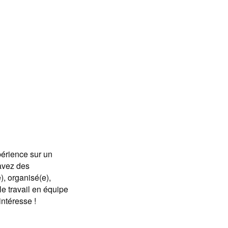
périence sur un
 avez des
), organisé(e),
le travail en équipe
intéresse !