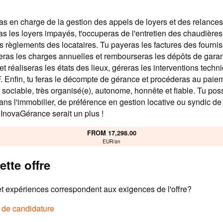
ras en charge de la gestion des appels de loyers et des relance
eras les loyers impayés, t'occuperas de l'entretien des chaudières
es règlements des locataires. Tu payeras les factures des fourni
leras les charges annuelles et rembourseras les dépôts de garant
t réaliseras les états des lieux, géreras les interventions techni
F. Enfin, tu feras le décompte de gérance et procéderas au paie
s sociable, très organisé(e), autonome, honnête et fiable. Tu p
ns l'immobilier, de préférence en gestion locative ou syndic de
l InovaGérance serait un plus !
FROM 17,298.00
EUR/an
ette offre
 expériences correspondent aux exigences de l'offre?
e de candidature