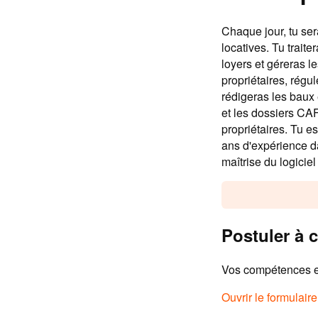
Chaque jour, tu se
locatives. Tu trait
loyers et géreras l
propriétaires, régu
rédigeras les baux e
et les dossiers CA
propriétaires. Tu e
ans d'expérience da
maîtrise du logicie
Postuler à c
Vos compétences et
Ouvrir le formulair