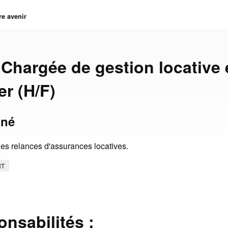
re avenir
 Chargée de gestion locative
er (H/F)
gné
 les relances d'assurances locatives.
NT
onsabilités :