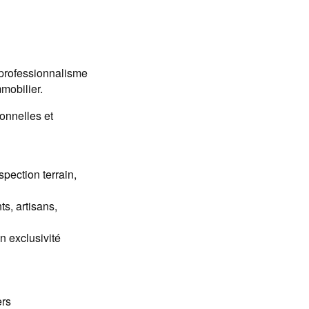
 professionnalisme
mobilier.
ionnelles et
pection terrain,
s, artisans,
n exclusivité
ers