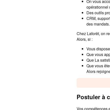
On vous acco
opérationnel 
Des outils pr
CRM, supports
des mandats.
Chez Laforêt, on re
Alors, si :
Vous disposez
Que vous appr
Que La satisfa
Que vous êtes
Alors rejoign
Postuler à c
Vos compétences et