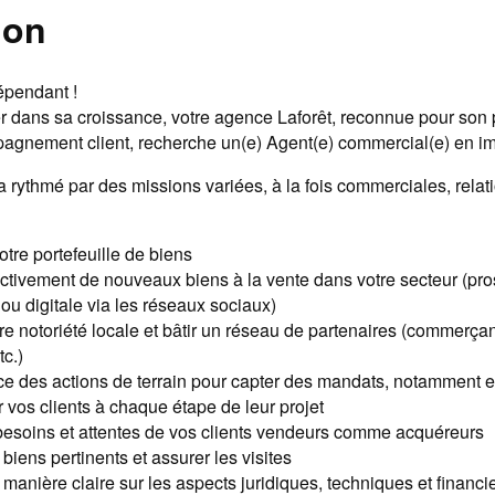
ion
épendant !
 dans sa croissance, votre agence Laforêt, reconnue pour son
pagnement client, recherche un(e) Agent(e) commercial(e) en im
a rythmé par des missions variées, à la fois commerciales, relat
tre portefeuille de biens
tivement de nouveaux biens à la vente dans votre secteur (pros
ou digitale via les réseaux sociaux)
re notoriété locale et bâtir un réseau de partenaires (commerçant
tc.)
ce des actions de terrain pour capter des mandats, notamment e
os clients à chaque étape de leur projet
s besoins et attentes de vos clients vendeurs comme acquéreurs
biens pertinents et assurer les visites
 manière claire sur les aspects juridiques, techniques et financi