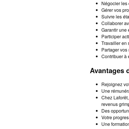
Négocier les c
Gérer vos pro
Suivre les ét
Collaborer av
Garantir une 
Participer ac
Travailler en 
Partager vos 
Contribuer à e
Avantages d
Rejoignez vot
Une rémunéra
Chez Laforêt,
revenus grim
Des opportuni
Votre progres
Une formation