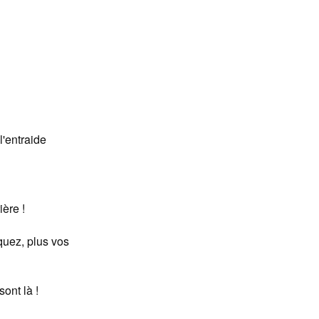
l'entraide
ère !
iquez, plus vos
ont là !