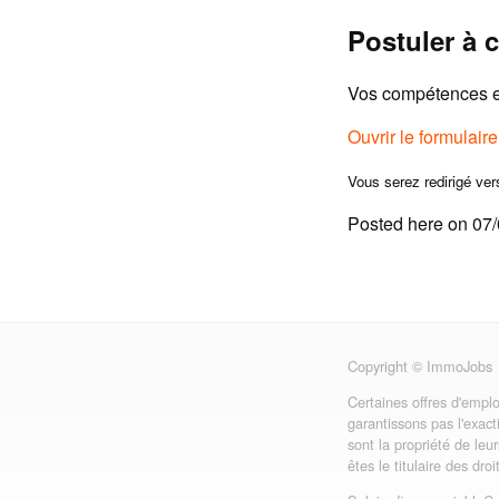
Postuler à c
Vos compétences et
Ouvrir le formulair
Vous serez redirigé ver
Posted here on 07
Copyright © ImmoJobs
Certaines offres d'emplo
garantissons pas l'exact
sont la propriété de leu
êtes le titulaire des dro