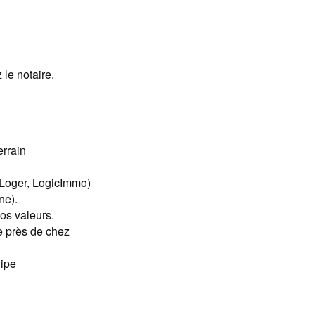
 le notaire.
errain
SeLoger, LogicImmo)
ne).
nos valeurs.
e près de chez
uipe