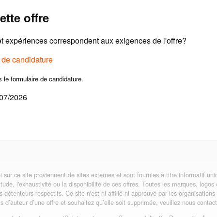
ette offre
 expériences correspondent aux exigences de l'offre?
e de candidature
s le formulaire de candidature.
/07/2026
i sur ce site proviennent de sites externes et sont fournies à titre informatif 
itude, l'exhaustivité ou la disponibilité de ces offres. Toutes les marques, logos
rs détenteurs respectifs. Ce site n'est ni affilié ni approuvé par les organisatio
its d’auteur d’une offre et souhaitez qu’elle soit supprimée, veuillez nous contact