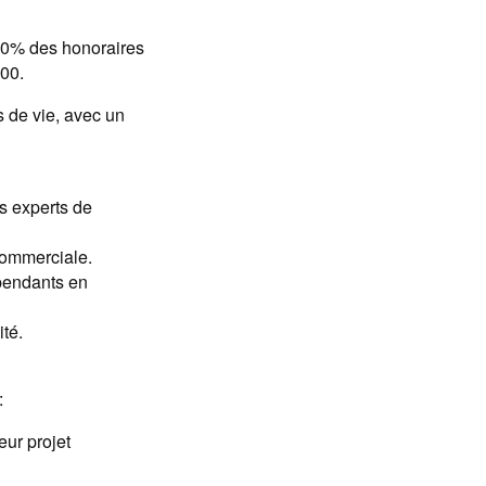
00% des honoraires
000.
s de vie, avec un
s experts de
 commerciale.
épendants en
té.
:
ur projet