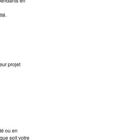
épendants en
té.
ur projet
té ou en
que soit votre