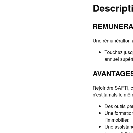
Descript
REMUNERA
Une rémunération a
Touchez jusqu
annuel supéri
AVANTAGE
Rejoindre SAFTI, c'e
n'est jamais le mêm
Des outils pe
Une formatio
l'immobilier.
Une assistanc