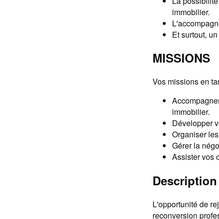
La possibilit
immobilier.
L'accompagnem
Et surtout, u
MISSIONS
Vos missions en ta
Accompagner v
immobilier.
Développer vo
Organiser les
Gérer la négo
Assister vos c
Description 
L'opportunité de r
reconversion profes