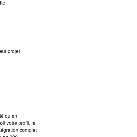
ité
ur projet
té ou en
 votre profil, le
tégration complet
us de 200