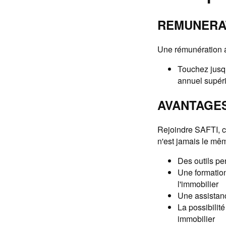
REMUNERA
Une rémunération a
Touchez jusqu
annuel supér
AVANTAGE
Rejoindre SAFTI, c'e
n'est jamais le mêm
Des outils pe
Une formatio
l'immobilier
Une assistanc
La possibilit
immobilier