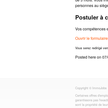
personnes au siège.
Postuler à c
Vos compétences et
Ouvrir le formulair
Vous serez redirigé ver
Posted here on 07
Copyright © ImmoJobs
Certaines offres d'emplo
garantissons pas l'exact
sont la propriété de leu