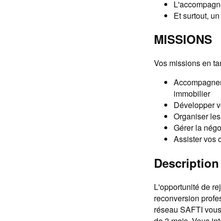
L'accompagnem
Et surtout, u
MISSIONS
Vos missions en ta
Accompagner v
immobilier
Développer vo
Organiser les
Gérer la négo
Assister vos c
Description 
L'opportunité de r
reconversion profes
réseau SAFTI vous 
de 3 mois. Vous int