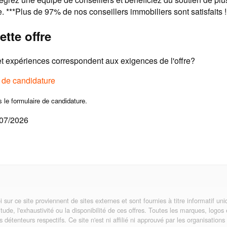
 ***Plus de 97% de nos conseillers immobiliers sont satisfaits !
ette offre
 expériences correspondent aux exigences de l'offre?
e de candidature
s le formulaire de candidature.
/07/2026
i sur ce site proviennent de sites externes et sont fournies à titre informatif 
itude, l'exhaustivité ou la disponibilité de ces offres. Toutes les marques, logos
rs détenteurs respectifs. Ce site n'est ni affilié ni approuvé par les organisatio