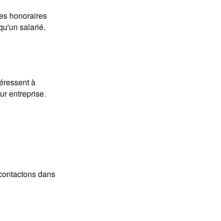
es honoraires
qu'un salarié.
téressent à
eur entreprise.
econtactons dans