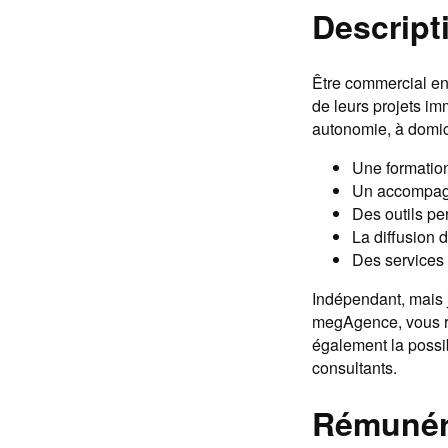
Descript
Être commercial en
de leurs projets imm
autonomie, à domici
Une formation
Un accompagne
Des outils per
La diffusion 
Des services 
Indépendant, mais j
megAgence, vous r
également la possib
consultants.
Rémunér