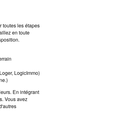
 toutes les étapes
aillez en toute
sposition.
errain
SeLoger, LogicImmo)
ne.)
leurs. En intégrant
s. Vous avez
d'autres