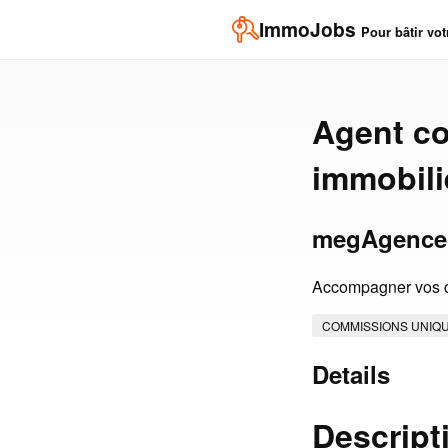
ImmoJobs
Pour bâtir vot
Agent co
immobili
megAgence
Accompagner vos cl
COMMISSIONS UNIQ
Details
Descript