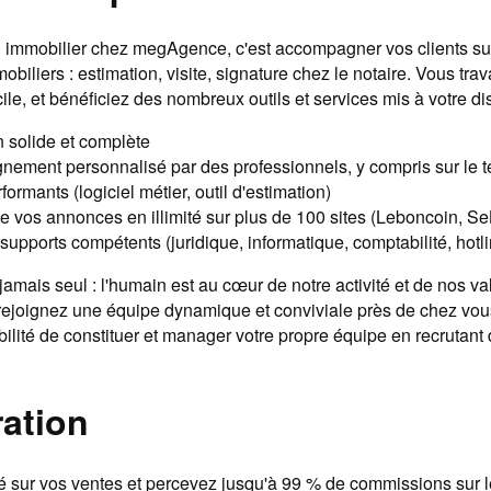
 immobilier chez megAgence, c'est accompagner vos clients sur
obiliers : estimation, visite, signature chez le notaire. Vous trav
le, et bénéficiez des nombreux outils et services mis à votre di
 solide et complète
ment personnalisé par des professionnels, y compris sur le t
formants (logiciel métier, outil d'estimation)
de vos annonces en illimité sur plus de 100 sites (Leboncoin, 
supports compétents (juridique, informatique, comptabilité, hotl
amais seul : l'humain est au cœur de notre activité et de nos va
ejoignez une équipe dynamique et conviviale près de chez vou
ilité de constituer et manager votre propre équipe en recrutant 
ation
 sur vos ventes et percevez jusqu'à 99 % de commissions sur l