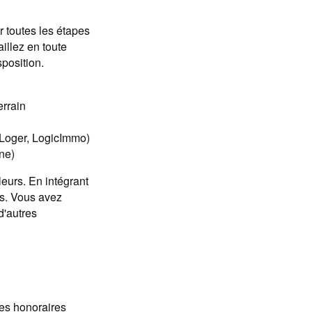
 toutes les étapes
aillez en toute
sposition.
errain
SeLoger, LogicImmo)
ine)
leurs. En intégrant
s. Vous avez
d'autres
es honoraires