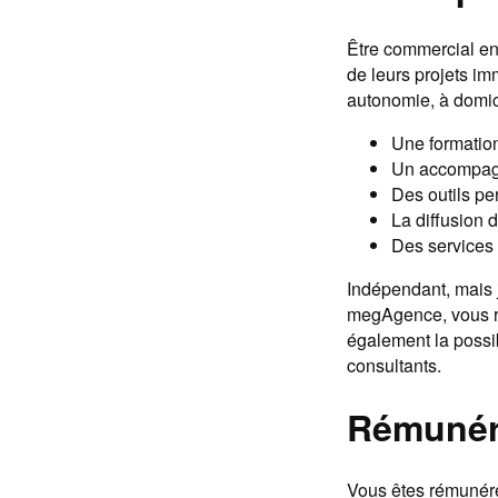
Être commercial en
de leurs projets imm
autonomie, à domici
Une formation
Un accompagne
Des outils per
La diffusion 
Des services 
Indépendant, mais j
megAgence, vous r
également la possib
consultants.
Rémunér
Vous êtes rémunéré