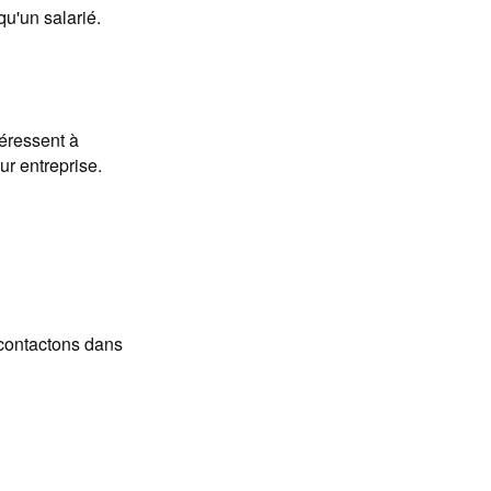
qu'un salarié.
téressent à
eur entreprise.
econtactons dans