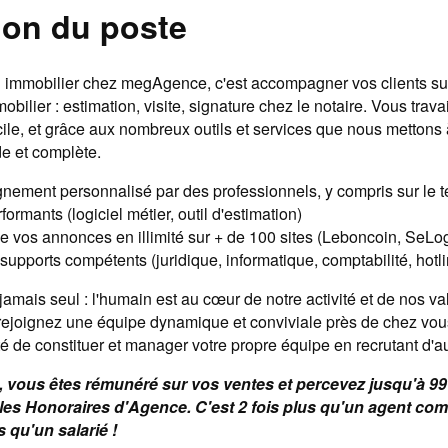
ion du poste
 immobilier chez megAgence, c'est accompagner vos clients sur
obilier : estimation, visite, signature chez le notaire. Vous trava
le, et grâce aux nombreux outils et services que nous mettons à
de et complète.
ment personnalisé par des professionnels, y compris sur le t
formants (logiciel métier, outil d'estimation)
de vos annonces en illimité sur + de 100 sites (Leboncoin, SeL
supports compétents (juridique, informatique, comptabilité, hotl
amais seul : l'humain est au cœur de notre activité et de nos va
joignez une équipe dynamique et conviviale près de chez vou
lité de constituer et manager votre propre équipe en recrutant d'a
vous êtes rémunéré sur vos ventes et percevez jusqu'à 9
es Honoraires d'Agence. C'est 2 fois plus qu'un agent com
s qu'un salarié !