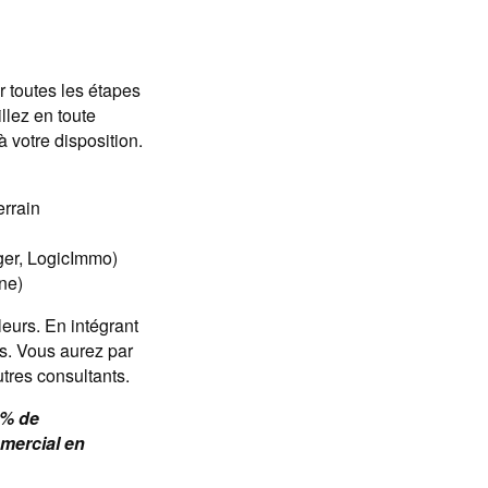
 toutes les étapes
illez en toute
 votre disposition.
errain
oger, LogicImmo)
ine)
leurs. En intégrant
s. Vous aurez par
utres consultants.
9% de
mercial en