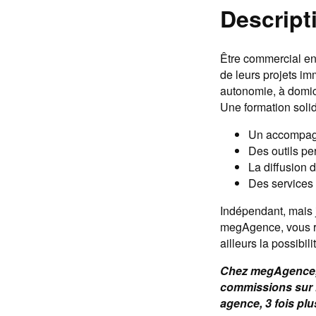
Descript
Être commercial en
de leurs projets imm
autonomie, à domici
Une formation soli
Un accompagne
Des outils per
La diffusion 
Des services 
Indépendant, mais j
megAgence, vous re
ailleurs la possibi
Chez megAgence, 
commissions sur l
agence, 3 fois plu