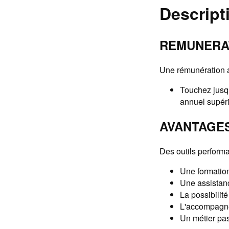
Descript
REMUNERA
Une rémunération a
Touchez jusqu
annuel supér
AVANTAGE
Des outils perform
Une formatio
Une assistanc
La possibilit
L'accompagne
Un métier pa