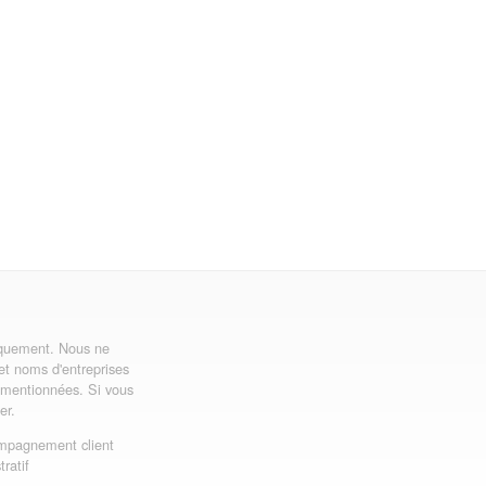
uniquement. Nous ne
 et noms d'entreprises
ns mentionnées. Si vous
er.
mpagnement client
ratif