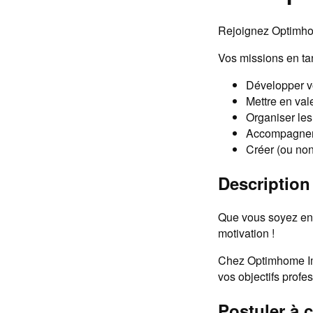
Rejoignez Optimhom
Vos missions en ta
Développer vo
Mettre en vale
Organiser les 
Accompagner v
Créer (ou non
Description 
Que vous soyez en 
motivation !
Chez Optimhome Im
vos objectifs profe
Postuler à c