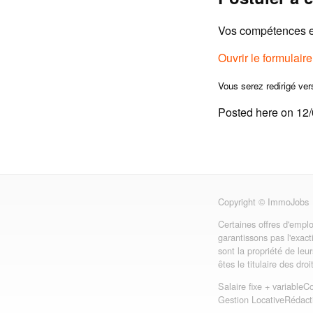
Vos compétences et
Ouvrir le formulair
Vous serez redirigé ver
Posted here on 12
Copyright © ImmoJobs
Certaines offres d'emplo
garantissons pas l'exact
sont la propriété de leu
êtes le titulaire des dro
Salaire fixe + variable
Co
Gestion Locative
Rédact