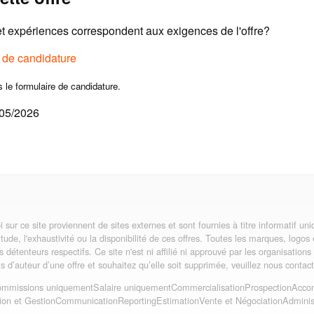
 expériences correspondent aux exigences de l'offre?
e de candidature
s le formulaire de candidature.
/05/2026
i sur ce site proviennent de sites externes et sont fournies à titre informatif 
itude, l'exhaustivité ou la disponibilité de ces offres. Toutes les marques, logos
rs détenteurs respectifs. Ce site n'est ni affilié ni approuvé par les organisatio
its d’auteur d’une offre et souhaitez qu’elle soit supprimée, veuillez nous contact
mmissions uniquement
Salaire uniquement
Commercialisation
Prospection
Acco
ion et Gestion
Communication
Reporting
Estimation
Vente et Négociation
Administ