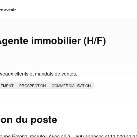
re avenir
Agente immobilier (H/F)
eaux clients et mandats de ventes.
UEMENT
PROSPECTION
COMMERCIALISATION
ion du poste
groupe Emeria, recrute ! Avec déjà + 500 agences et 11 000 salari