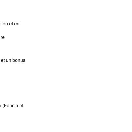
bien et en
ire
 et un bonus
e (Foncia et