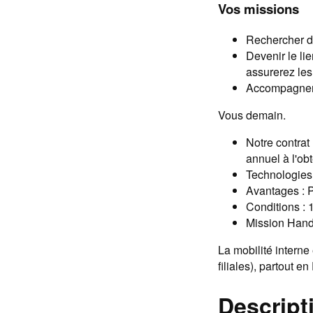
Vos missions
Rechercher d
Devenir le li
assurerez les 
Accompagner l
Vous demain.
Notre contra
annuel à l'obt
Technologies 
Avantages : P
Conditions :
Mission Handi
La mobilité interne
filiales), partout en
Descripti