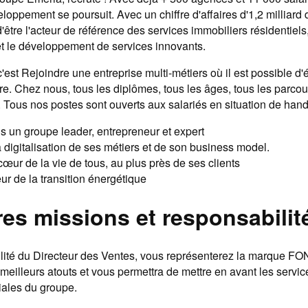
veloppement se poursuit. Avec un chiffre d'affaires d'1,2 milliard
d'être l'acteur de référence des services immobiliers résidentiel
et le développement de services innovants.
'est Rejoindre une entreprise multi-métiers où il est possible d'
ère. Chez nous, tous les diplômes, tous les âges, tous les parcour
 Tous nos postes sont ouverts aux salariés en situation de hand
ns un groupe leader, entrepreneur et expert
la digitalisation de ses métiers et de son business model.
cœur de la vie de tous, au plus près de ses clients
eur de la transition énergétique
res missions et responsabilit
lité du Directeur des Ventes, vous représenterez la marque FON
s meilleurs atouts et vous permettra de mettre en avant les servi
iales du groupe.