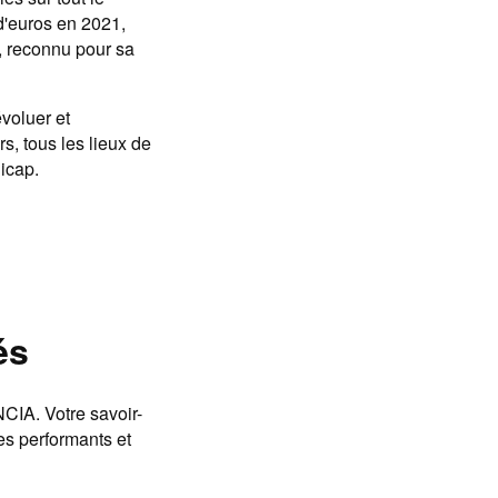
 d'euros en 2021,
s, reconnu pour sa
évoluer et
s, tous les lieux de
icap.
és
CIA. Votre savoir-
ces performants et