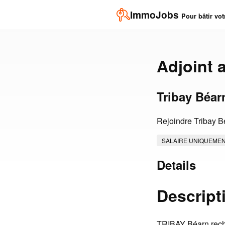
ImmoJobs
Pour bâtir vot
Adjoint 
Tribay Béar
Rejoindre Tribay Bé
SALAIRE UNIQUEME
Details
Descript
TRIBAY Béarn recher