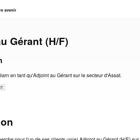
re avenir
au Gérant (H/F)
n
arn en tant qu'Adjoint au Gérant sur le secteur d'Assat.
NT
ion
che pour l'un de ses clients un(e) Adjoint au Gérant (H/F) sur 